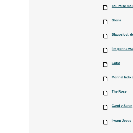
You raise me
Gloria
Blagosloví, 
I'm gonna wa
Cofio
Morir al lado
The Rose
Carol y Seren
I want Jesus