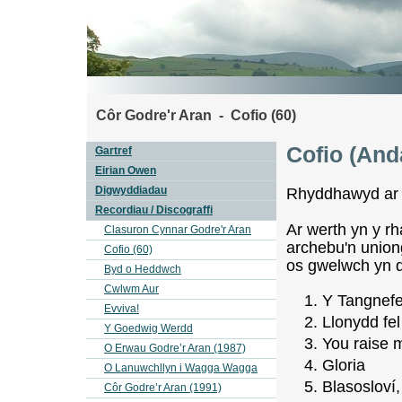
Côr Godre'r Aran - Cofio (60)
Cofio (An
Gartref
Eirian Owen
Digwyddiadau
Rhyddhawyd ar b
Recordiau / Discograffi
Ar werth yn y rh
Clasuron Cynnar Godre'r Aran
archebu'n union
Cofio (60)
os gwelwch yn 
Byd o Heddwch
Cwlwm Aur
Y Tangnef
Evviva!
Llonydd fe
Y Goedwig Werdd
You raise 
O Erwau Godre’r Aran (1987)
Gloria
O Lanuwchllyn i Wagga Wagga
Blasosloví
Côr Godre’r Aran (1991)