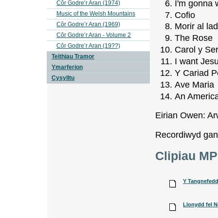
I'm gonna 
Côr Godre’r Aran (1974)
Cofio
Music of the Welsh Mountains
Côr Godre’r Aran (1969)
Morir al la
Côr Godre’r Aran - Volume 2
The Rose
Côr Godre’r Aran (19??)
Carol y Se
Teithiau Tramor
I want Jes
Ymarferion
Y Cariad P
Cysylltu
Ave Maria
An America
Eirian Owen: Arw
Recordiwyd gan
Clipiau MP
Y Tangnefed
Llonydd fel 