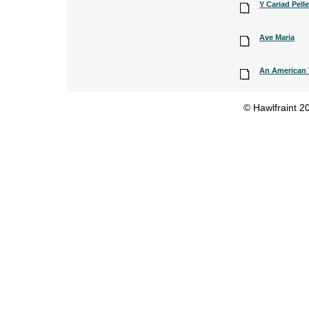
Y Cariad Pell
Ave Maria
An American 
© Hawlfraint 2