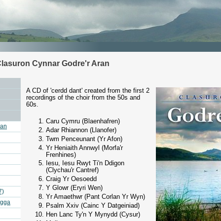
Clasuron Cynnar Godre'r Aran
A CD of 'cerdd dant' created from the first 2
recordings of the choir from the 50s and
60s.
Caru Cymru (Blaenhafren)
ran
Adar Rhiannon (Llanofer)
Twm Penceunant (Yr Afon)
Yr Heniaith Annwyl (Morfa'r
Frenhines)
Iesu, Iesu Rwyt Ti'n Ddigon
(Clychau'r Cantref)
Craig Yr Oesoedd
Y Glowr (Eryri Wen)
7)
Yr Amaethwr (Pant Corlan Yr Wyn)
agga
Psalm Xxiv (Cainc Y Datgeiniad)
Hen Lanc Ty'n Y Mynydd (Cysur)