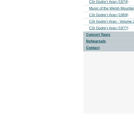
Côr Godre’r Aran (1974)
Music of the Welsh Mounta
Côr Godre’r Aran (1969)
Côr Godre’r Aran - Volume 
Côr Godre’r Aran (19??)
Concert Tours
Rehearsals
Contact