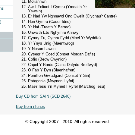
Moliannwn
Awdl Foliant I Gymru (Ymdaith Yr
ins
Yswain)
Er Nad Yw Nghnawd Ond Gwellt (Clychau'r Cantre)
Hen Gymru (Cader Idris)
2
Yr Haf (Traeth Y Bermo)
Unwaith Eto Nghymru Annwyl
Cymry Fu, Cymru Fydd (Moel Yr Wyddfa)
Yr Ynys Unig (Maentwrog)
Y Noson Lawen
Cysegr Y Coed (Conset Morgan Dafis)
Cofio (Bedw Gwynion)
Capel Y Bardd (Cainc Dafydd Broffwyd)
O Fab Y Dyn (Blaenhafren)
Penillion Gwladgarol (Conset Y Siri)
Patagonia (Mwynen Llyfni)
Mae'r Iesu Yn Myned I Ryfel (Marchog Iesu)
Buy CD from SAIN (SCD 2640)
Buy from iTunes
© Copyright 2007 - 2010. All rights reserved.