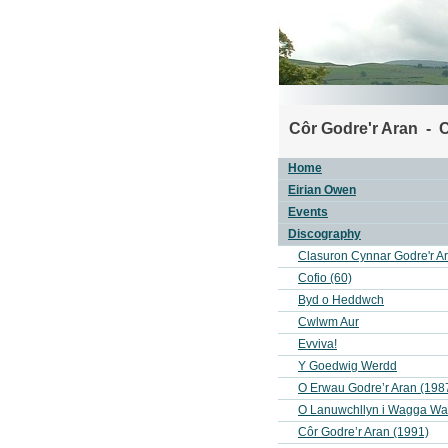
Côr Godre'r Aran - 
Home
Eirian Owen
Events
Discography
Clasuron Cynnar Godre'r A
Cofio (60)
Byd o Heddwch
Cwlwm Aur
Evviva!
Y Goedwig Werdd
O Erwau Godre’r Aran (198
O Lanuwchllyn i Wagga W
Côr Godre’r Aran (1991)